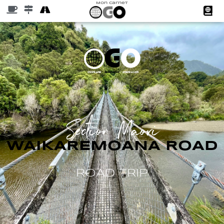
Mon Carnet
G
O
Å
Overland
geographic
orientation
Section
Maori
WAIKAREMOANA ROAD
ROAD TRIP