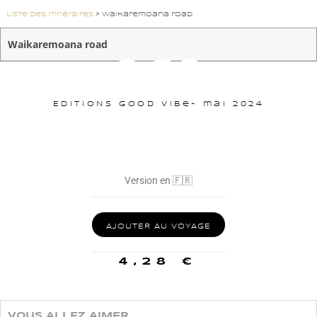
Liste des itinéraires
>
Waikaremoana road
Waikaremoana road
EDITIONS
Good Vibe
- mai 2024
Version en 🇫🇷
AJOUTER AU VOYAGE
4,28
€
VOUS ALLEZ AIMER