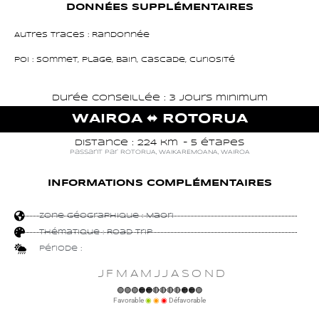
DONNÉES SUPPLÉMENTAIRES
Autres traces : Randonnée
POI : Sommet, Plage, Bain, Cascade, Curiosité
Durée conseillée : 3 jours minimum
WAIROA
⬌ ROTORUA
Distance : 224 km
- 5 étapes
passant par
ROTORUA
,
WAIKAREMOANA
,
WAIROA
INFORMATIONS COMPLÉMENTAIRES
Zone géographique :
Maori
Thématique :
Road Trip
Période :
JFMAMJJASOND
🟢🟢🟢🟠🟠🔴🔴🔴🔴🟠🟠🟢
Favorable
◉
◉
◉
Défavorable