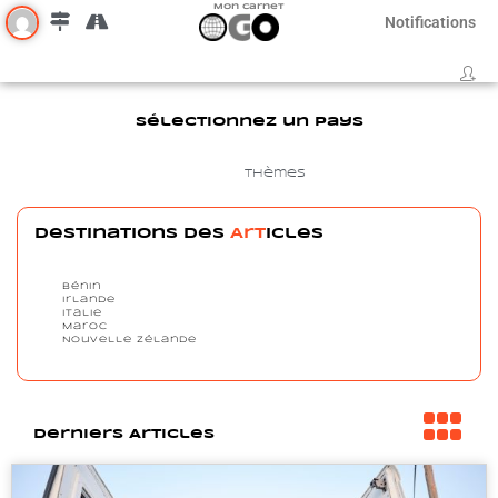
Mon Carnet
Notifications
Sélectionnez un pays
Pays
Thèmes
Destinations des
Art
icles
Bénin
Irlande
Italie
Maroc
Nouvelle Zélande
Derniers Articles