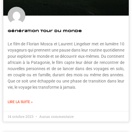
Génération tour du monde
Le film de Florian Mosca et Laurent Lingelser met en lumière 10
voyageurs qui prennent une pause dans leur routine quotidienne
pour explorer le monde et se découvrir eux-mêmes. Du continent
africain à la Patagonie, le film capte leur désir de rencontrer de
nouvelles personnes et de se lancer dans des voyages en solo,
en couple ou en famille, durant des mois ou même des années.
Que ce soit une échappée ou une phase de transition dans leur
vie, le voyage les transforme à jamais.
LIRE LA SUITE »
14 octobre 2023
Aucun commentaire