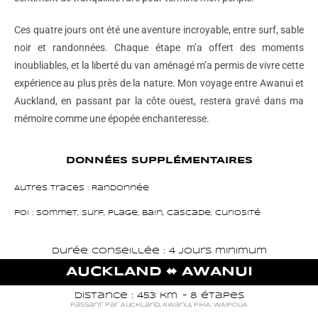
Ces quatre jours ont été une aventure incroyable, entre surf, sable
noir et randonnées. Chaque étape m’a offert des moments
inoubliables, et la liberté du van aménagé m’a permis de vivre cette
expérience au plus près de la nature. Mon voyage entre Awanui et
Auckland, en passant par la côte ouest, restera gravé dans ma
mémoire comme une épopée enchanteresse.
DONNÉES SUPPLÉMENTAIRES
Autres traces : Randonnée
POI : Sommet, Surf, Plage, Bain, Cascade, Curiosité
Durée conseillée : 4 jours minimum
AUCKLAND
⬌ AWANUI
Distance : 453 km
- 8 étapes
passant par
Auckland
,
Awanui
,
PIHA
,
WAIPOUA