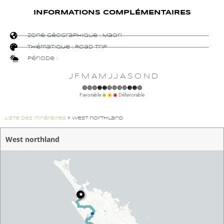
INFORMATIONS COMPLÉMENTAIRES
Zone géographique :
Maori
Thématique :
Road Trip
Période :
JFMAMJJASOND
🟢🟢🟢🟠🟠🔴🔴🔴🔴🟠🟠🟢
Favorable
◉
◉
◉
Défavorable
Liste des itinéraires
>
West northland
West northland