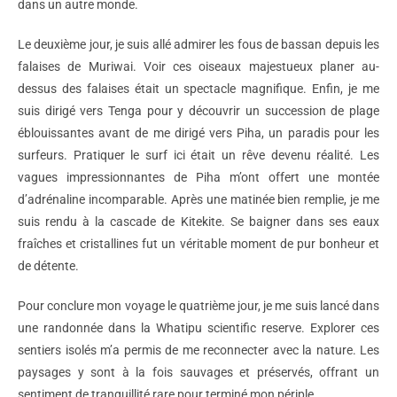
dans un autre monde.
Le deuxième jour, je suis allé admirer les fous de bassan depuis les
falaises de Muriwai. Voir ces oiseaux majestueux planer au-
dessus des falaises était un spectacle magnifique. Enfin, je me
suis dirigé vers Tenga pour y découvrir un succession de plage
éblouissantes avant de me dirigé vers Piha, un paradis pour les
surfeurs. Pratiquer le surf ici était un rêve devenu réalité. Les
vagues impressionnantes de Piha m’ont offert une montée
d’adrénaline incomparable. Après une matinée bien remplie, je me
suis rendu à la cascade de Kitekite. Se baigner dans ses eaux
fraîches et cristallines fut un véritable moment de pur bonheur et
de détente.
Pour conclure mon voyage le quatrième jour, je me suis lancé dans
une randonnée dans la Whatipu scientific reserve. Explorer ces
sentiers isolés m’a permis de me reconnecter avec la nature. Les
paysages y sont à la fois sauvages et préservés, offrant un
sentiment de tranquillité rare pour terminé mon périple.