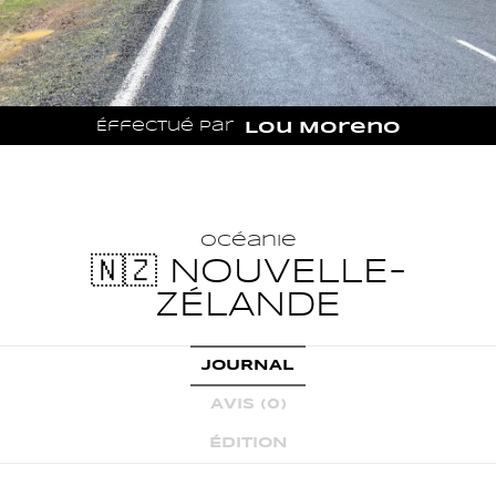
Éffectué par
Lou Moreno
Océanie
🇳🇿 NOUVELLE-
ZÉLANDE
JOURNAL
AVIS (0)
ÉDITION