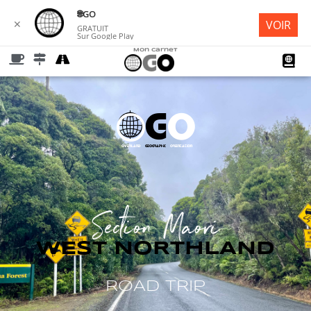
🌐︎GO
✕
VOIR
GRATUIT
Sur Google Play
Mon Carnet
G
O
Å
Overland
geographic
orientation
Section
Maori
WEST NORTHLAND
ROAD TRIP