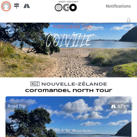
Mon Carnet
Notifications
Passage par
COLVILLE
🇳🇿 NOUVELLE-ZÉLANDE
Coromandel north tour
Road Trip
67 km