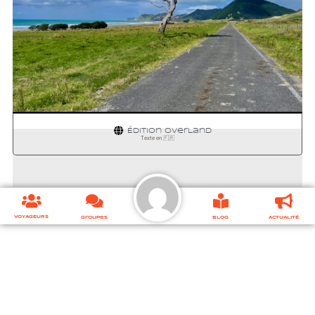
WHAKATANE
⬌ EAST CAPE
Édition
OverLand
Texte en 🇫🇷
VOYAGEURS
Groupes
Blog
ACTUALITÉ