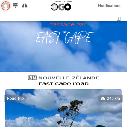
Mon Carnet
Notifications
Passage par
EAST CAPE
🇳🇿 NOUVELLE-ZÉLANDE
East cape road
Road Trip
246 km