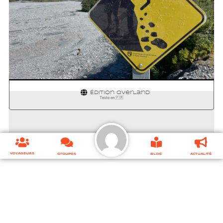
GREYMOUTH
⬌ HAAST
Édition
OverLand
Texte en 🇫🇷
VOYAGEURS
Groupes
Blog
ACTUALITÉ