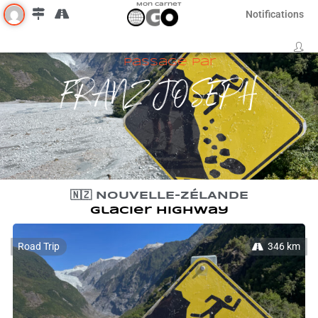
Mon Carnet
Notifications
Passage par
FRANZ JOSEPH
🇳🇿 NOUVELLE-ZÉLANDE
Glacier Highway
Road Trip
346 km