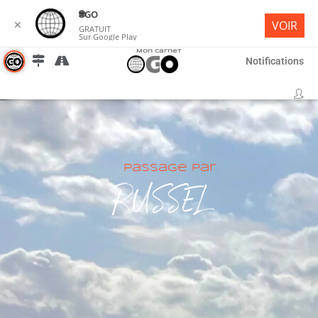
🌐︎GO
✕
VOIR
GRATUIT
Sur Google Play
Mon Carnet
Notifications
Passage par
RUSSEL