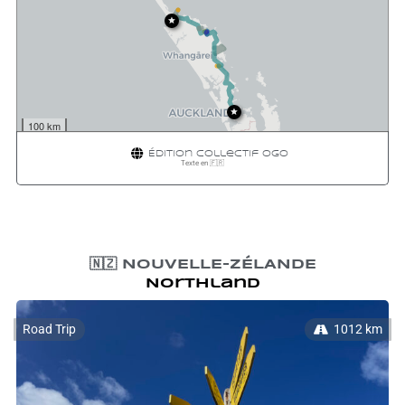
100 km
100 mi
Waymark
|
Leaflet
Édition
Collectif OGO
Texte en 🇫🇷
🇳🇿 NOUVELLE-ZÉLANDE
Northland
Road Trip
1012 km