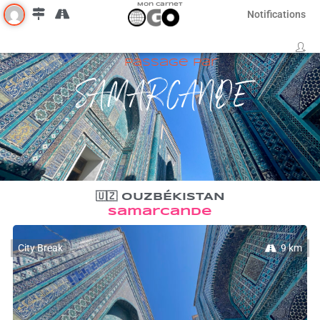
Mon Carnet
Notifications
Passage par
SAMARCANDE
🇺🇿 OUZBÉKISTAN
Samarcande
City Break
9 km