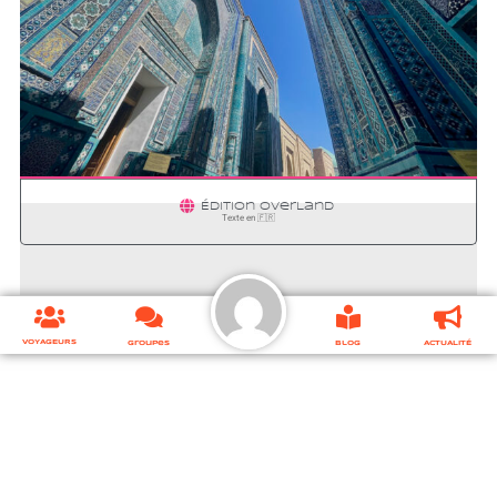
SAMARCANDE
Édition
OverLand
Texte en 🇫🇷
VOYAGEURS
Groupes
Blog
ACTUALITÉ