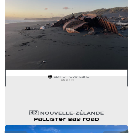
HAWERA
⬌ WELLINGTON
Édition
OverLand
Texte en 🇫🇷
🇳🇿 NOUVELLE-ZÉLANDE
Pallister bay road