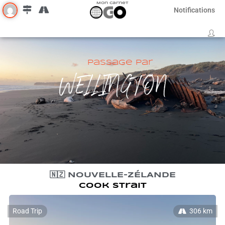
Mon Carnet
Notifications
Passage par
WELLINGTON
🇳🇿 NOUVELLE-ZÉLANDE
Cook strait
Road Trip
306 km