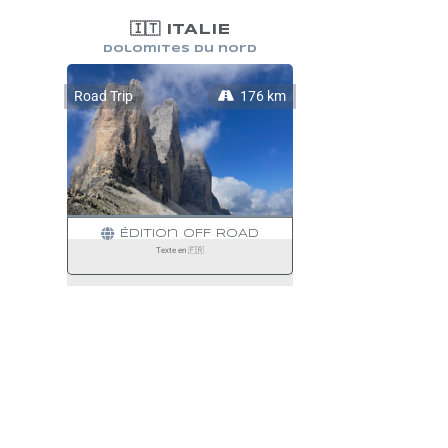
🇮🇹 ITALIE
Dolomites du nord
Road Trip
176 km
CORTINA D'EMPEZZO
Édition
OFF ROAD
Texte en 🇫🇷
Infos
pratiques
Foire aux questions