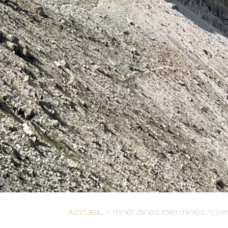
Accueil
>
Itinéraires identifiés “COR