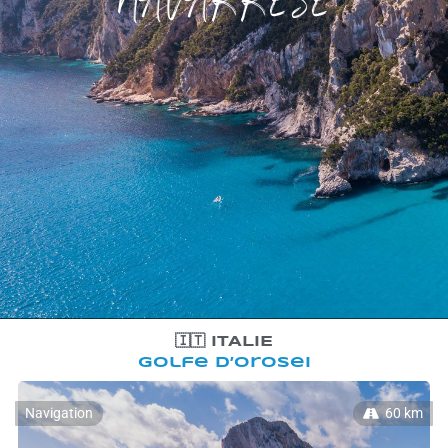
🇮🇹 ITALIE
Golfe d’Orosei
Navigation
60 km