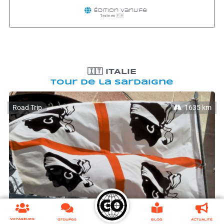
50 mi
Waymark
|
Leaflet
Édition
Vanlife
Texte en 🇫🇷
🇮🇹 ITALIE
Tour de la Sardaigne
Road Trip
1635 km
VOYAGEURS
Groupes
Blog
ACTUALITÉ