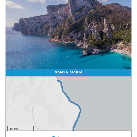
SANTA MARIA
10 km
5 mi
Waymark
|
Leaflet