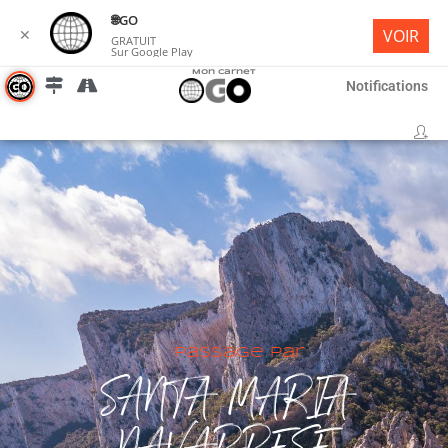
🌐︎GO
✕
VOIR
GRATUIT
Sur Google Play
Mon Carnet
Notifications
Passage par
SANTA MARIA
NAVARRESE