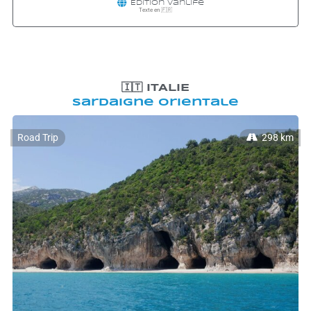
Édition
Vanlife
Texte en 🇫🇷
🇮🇹 ITALIE
Sardaigne orientale
Road Trip
298 km