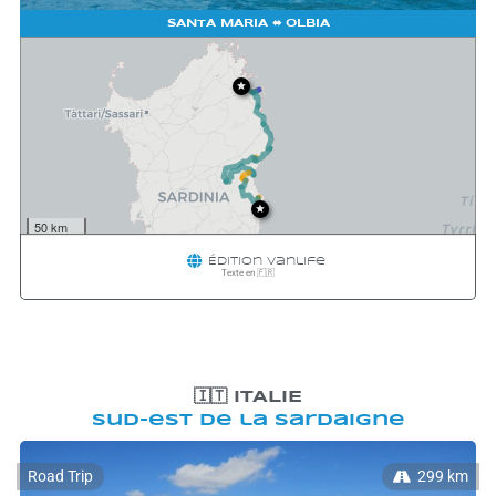
SANTA MARIA
⬌ OLBIA
50 km
50 mi
Waymark
|
Leaflet
Édition
Vanlife
Texte en 🇫🇷
🇮🇹 ITALIE
Sud-est de la Sardaigne
Road Trip
299 km