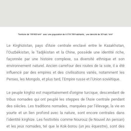
Territoire de 199 900 km²
avec une population de 6 018 789 habitants,
une densité de 30 hab / km²
Le Kirghizistan, pays d’Asie centrale enclavé entre le Kazakhstan,
l’Ouzbékistan, le Tadjikistan et la Chine, possède une identité riche,
façonnée par une histoire complexe, sa diversité ethnique et son
environnement naturel. Ancien carrefour des routes de la soie, il a été
influencé par des empires et des civilisations variés, notamment les
Perses, les Mongols, et plus tard, l’Empire russe et l’Union soviétique.
Le peuple kirghiz est majoritairement d’origine turcique, descendant de
tribus nomades qui ont peuplé les steppes de l’Asie centrale pendant
des siècles. Les traditions nomades, marquées par l’élevage, la vie en
yourte et un lien profond avec la nature, sont encore centrales dans
l’identité kirghize. Les festivités comme Nourouz (le Nouvel An persan)
et les jeux nomades, tel que le Kok-borou (un jeu équestre), sont des