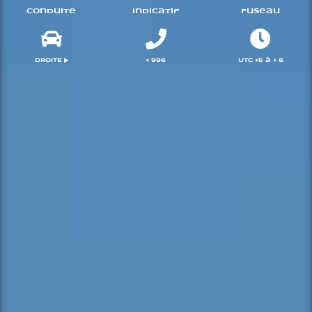
Conduite
Indicatif
Fuseau
DROITE ▶︎
+ 996
UTC +5 à + 6