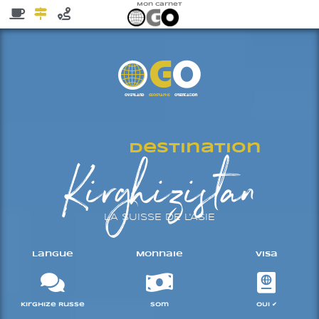
Mon Carnet
G
O
Å
Overland
geographic
orientation
Destination
Kirghizistan
LA SUISSE DE L'ASIE
Langue
Monnaie
Visa
Kirghize Russe
Som
OUI ✔︎