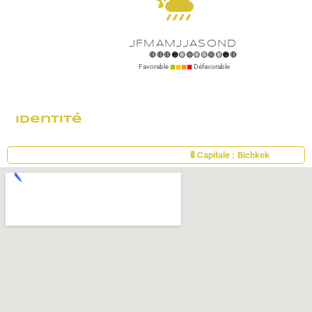
JFMAMJJASOND
🔴🔴🔴🟠🟡🟢🟡🟡🟢🟡🟠🔴
Favorable
◼︎
◼︎
◼︎
◼︎
Défavorable
Identité
🚦 Capitale :
Bichkek