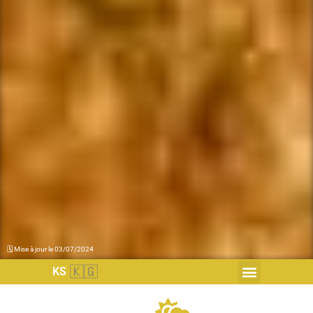
🗓 Mise à jour le 03/07/2024
🇰🇬
KS