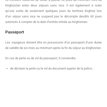
Kirghizstan entre deux séjours sans visa. Il est également à noter
qu’une sortie de seulement quelques jours du territoire kirghize lors
d’un séjour sans visa ne suspend pas le décompte desdits 60 jours
autorisés à compter de la date d’entrée initiale au Kirghizstan.
Passeport
Les voyageurs doivent être en possession d’un passeport d’une durée
de validité de six mois au minimum après la fin du séjour au Kirghizstan.
En cas de perte ou de vol du passeport, il conviendra :
de déclarer la perte ou le vol du document auprès de la police ;
de solliciter, sur présentation de la déclaration remise par la police,
auprès de l’Ambassade d’Allemagne (tél. : +996 312 62-7 1-00)
l’établissement d’un laissez-passer (l’Ambassade de France n’a pas
la possibilité de délivrer des titres d’identité ou de voyage) ;
de solliciter la délivrance d’un visa de sortie sur le site internet
https://evisa.e-gov.kg/
. En cas de difficulté, il convient de
s’adresser au Département des affaires consulaires du Ministère